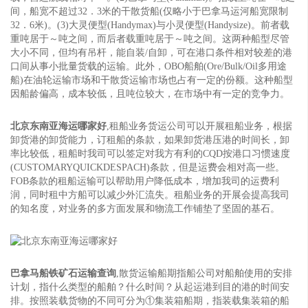
间，船宽不超过32．3米的干散货船(仅略小于巴拿马运河船宽限制
32．6米)。(3)大灵便型(Handymax)与小灵便型(Handysize)。前者载
重吨居于～吨之间，而后者载重吨居于～吨之间。这两种船型尽管
大小不同，但均有吊杆，能自装/自卸，可在港口条件相对较差的港
口间从事小批量货载的运输。此外，OBO船舶(Ore/Bulk/Oil多用途
船)在油轮运输市场和干散货运输市场也占有一定的份额。这种船型
因船龄偏高，成本较低，且吨位较大，在市场中有一定的竞争力。
北京东南亚海运哪家好
,租船业务货运公司可以开展租船业务，根据
卸货港的卸货能力，订租船的条款，如果卸货港压港的时间长，卸
率比较低，租船时我司可以签定对我方有利的CQD按港口习惯速度
(CUSTOMARYQUICKDESPACH)条款，但是运费会相对高一些。
FOB条款的租船运输可以帮助用户降低成本，增加我司的运费利
润，同时租中方船可以减少外汇流失。租船业务的开展会提高我司
的知名度，对业务的多方面发展和物流工作铺垫了坚固的基石。
巴拿马船铁矿石运输查询
,散货运输船期指船公司对船舶使用的安排
计划，指什么类型的船舶？什么时间？从起运港到目的港的时间安
排。按照装载货物的不同可分为①集装箱船期，指装载集装箱的船