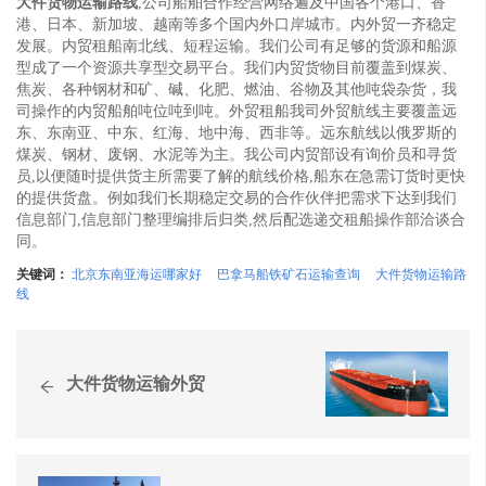
大件货物运输路线
,公司船舶合作经营网络遍及中国各个港口、香
港、日本、新加坡、越南等多个国内外口岸城市。内外贸一齐稳定
发展。内贸租船南北线、短程运输。我们公司有足够的货源和船源
型成了一个资源共享型交易平台。我们内贸货物目前覆盖到煤炭、
焦炭、各种钢材和矿、碱、化肥、燃油、谷物及其他吨袋杂货，我
司操作的内贸船舶吨位吨到吨。外贸租船我司外贸航线主要覆盖远
东、东南亚、中东、红海、地中海、西非等。远东航线以俄罗斯的
煤炭、钢材、废钢、水泥等为主。我公司内贸部设有询价员和寻货
员,以便随时提供货主所需要了解的航线价格,船东在急需订货时更快
的提供货盘。例如我们长期稳定交易的合作伙伴把需求下达到我们
信息部门,信息部门整理编排后归类,然后配选递交租船操作部洽谈合
同。
关键词：
北京东南亚海运哪家好
巴拿马船铁矿石运输查询
大件货物运输路
线
大件货物运输外贸