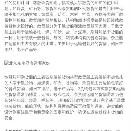
舶的使用计划；②散杂货船期，指装载大宗散货的船舶的使用计
划，如煤炭、矿石等。散货船和杂货船的区别‌散货船是专门用来运
输不加包扎的货物，如‌煤炭、矿石、木材、牲畜、‌谷物等大宗干散
货物的船舶‌。散货船的船舱形状、结构和船体强度都是按照装载散
装货物来设计的。散货船分为‌干散货船和‌液散货船两大类，干散货
船主要用于运输谷物、煤、矿砂、盐、水泥等。‌杂货船是干货船的
一种，用于装载一般‌包装、‌袋装、‌箱装和‌桶装的普通货物‌。杂货船
在运输船中占有较大的比重，主要用于运输包装好的货物，如日常
用品、电子产品等。
散货船和杂货船的主要区别‌运输货物类型‌散货船主要运输不加包扎
的大宗干散货物，如煤炭、矿石、谷物等。杂货船主要运输包装好
的普通货物，如日常用品、电子产品等。2货物包装方式‌散货船运输
的货物通常为裸装，无法计数和包装。杂货船运输的货物通常为包
装好的箱装、袋装、桶装等。3船舶设计‌散货船的设计完全基于装载
散装货物，船舱形状、结构和强度都适应于散货的运输。杂货船的
设计则更注重于包装货物的固定和保护，确保在运输过程中货物的
安全。