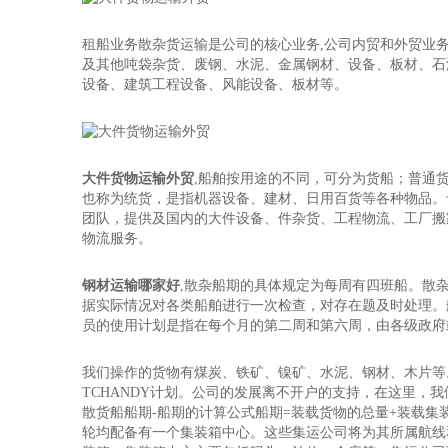
租船业务散杂货运输是公司的核心业务,公司内贸和外贸业
及其他吨袋杂货、废钢、水泥、金属钢材、设备、板材、石
设备、建筑工程设备、风能设备、板材等。
大件货物运输外贸
,船舶按用途的不同，可分为货船；普通
也称为统货，是指机器设备、建材、日用百货等各种物品。
团队，提供及国内的大件设备、件杂货、工程物流、工厂搬
物流服务。
钢材运输哪家好
,散杂船期的具体规定为每周有四班船。散
据实际情况对各类船舶进行一次检查，对存在题及时处理。
员的使用计划是指在每个月的第二周和第六周，由各级政府
我们操作的货物有煤炭、铁矿、镍矿、水泥、钢材、木片等
TCHANDY计划。公司的发展离不开户的支持，在这里
散货船船期-船期的计算公式船期=装载货物的总量+装载
轮均配备有一个集装箱中心。这些集运公司将为其所属航线