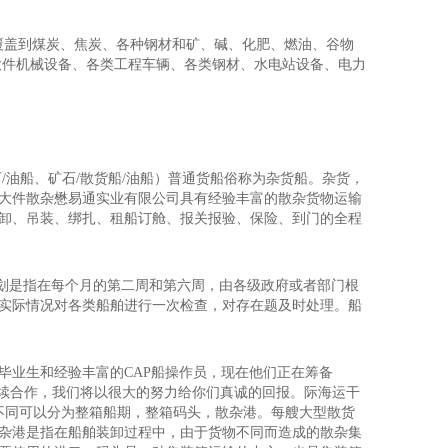
前覆盖到煤炭、焦炭、各种钢材和矿、碱、化肥、燃油、谷物
大件机械设备、各类工程车辆、各类钢材、水电站设备、电力
油船、矿石/散货船/油船）普通货船俗称为杂货船。杂货，
大件散杂懋易通实业有限公司具有经验丰富的散杂货物运输
卸、吊装、绑扎、租船订舱、报关报验、保险、到门的全程
计划是指在每个月的第二周和第六周，由各级政府或者部门根
实际情况对各类船舶进行一次检查，对存在题及时处理。船
毕业生和经验丰富的CAP船操作员，现在他们正在筹备
继续合作，我们将以很大的努力给你们真诚的回报。际海运干
不同可以分为整箱船期，整箱码头，散杂港。每艘大型散货
杂港是指在船舶装卸过程中，由于货物不同而造成的散杂集