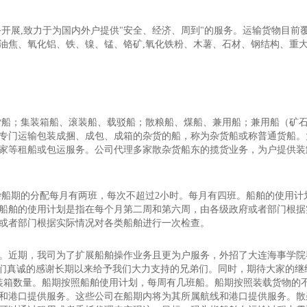
务开展,致力于为国内外户提供"安全、经济、周到"的服务。运输货物目
油焦、氧化铝、铁、镍、锰、铬矿,氧化铁粉、木薯、石材、钢结构、重
货船；集装箱船、滚装船、载驳船；散粮船、煤船、兼用船；兼用船（矿石/
专门运输包装成捆、成包、成箱的杂货的船，称为杂货船或称普通货船。
家等租船或包运服务。公司代理多家散杂货船东的揽货业务，为户提供装
杂船期的分配每月有两班，每次不超过2小时。每月有四班。船舶的使用
船舶的使用计划是指在每个月第二周和第六周，由各级政府或者部门根据
或者部门根据实际情况对各类船舶进行一次检查。
。近期，我司为了扩展船舶操作业务且更为户服务，外招了大连海事学院
，我们真诚的感谢长期以来给予我们大力支持的兄弟们。同时，期待大家的
集装箱数量。船期按照船舶使用计划，每周有几班船。船期按照装载货物的
和港口提供服务。这些公司在船期内将为其所属航线和港口提供服务。散