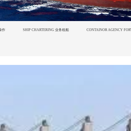
舶操作
SHIP CHARTERING 业务租船
CONTAINOR AGENCY 