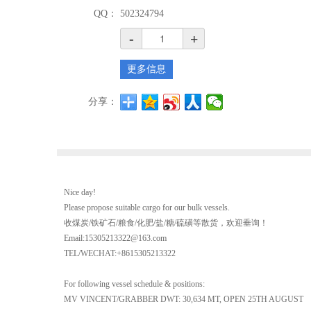
QQ：
502324794
-
+
更多信息
分享：
Nice day!
Please propose suitable cargo for our bulk vessels.
收煤炭/铁矿石/粮食/化肥/盐/糖/硫磺等散货，欢迎垂询！
Email:15305213322@163.com
TEL/WECHAT:+8615305213322
For following vessel schedule & positions:
MV VINCENT/GRABBER DWT: 30,634 MT, OPEN 25TH AUGUST